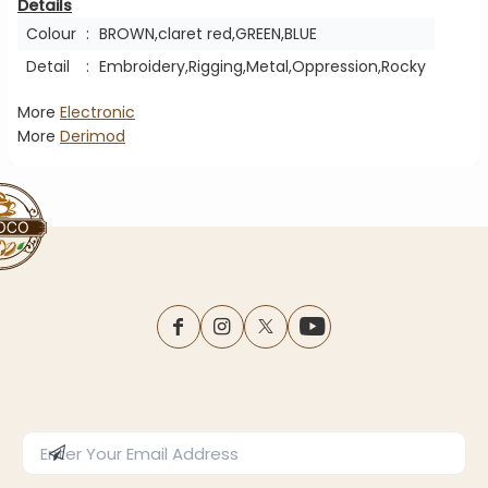
Details
Colour
:
BROWN,claret red,GREEN,BLUE
Detail
:
Embroidery,Rigging,Metal,Oppression,Rocky
More
Electronic
More
Derimod
facebook
instagram
twitter
youtube
Enter Email Address
Subscribe