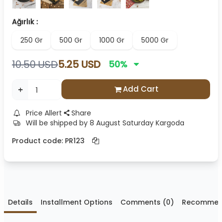
Ağırlık :
250 Gr
500 Gr
1000 Gr
5000 Gr
10.50
USD
5.25
USD
50
%
Add Cart
Price Allert
Share
Will be shipped by 8 August Saturday Kargoda
Product code:
PR123
Details
Installment Options
Comments (0)
Recomme