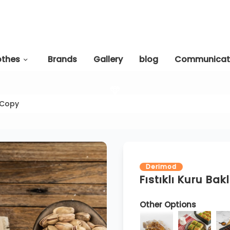
othes
Brands
Gallery
blog
Communicat
a Copy
Derimod
Fıstıklı Kuru Ba
Other Options