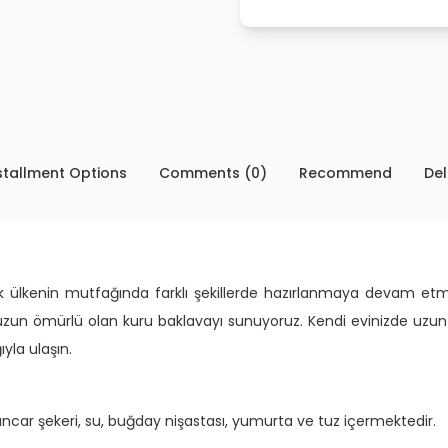
stallment Options
Comments (0)
Recommend
Del
k ülkenin mutfağında farklı şekillerde hazırlanmaya devam etmek
uzun ömürlü olan kuru baklavayı sunuyoruz. Kendi evinizde uzun 
yla ulaşın.
ncar şekeri, su, buğday nişastası, yumurta ve tuz içermektedir.