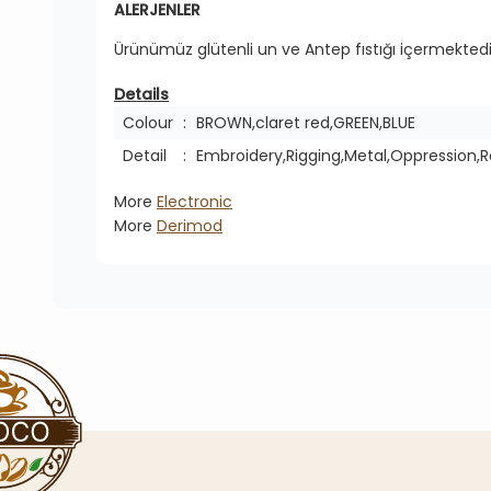
ALERJENLER
Ürünümüz glütenli un ve Antep fıstığı içermektedi
Details
Colour
:
BROWN,claret red,GREEN,BLUE
Detail
:
Embroidery,Rigging,Metal,Oppression,
More
Electronic
More
Derimod