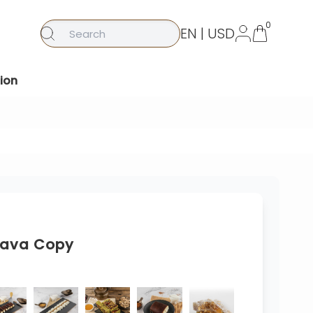
0
EN | USD
ion
klava Copy