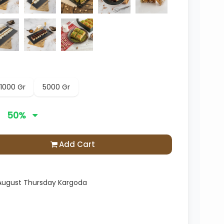
1000 Gr
5000 Gr
50
%
Add Cart
 August Thursday Kargoda