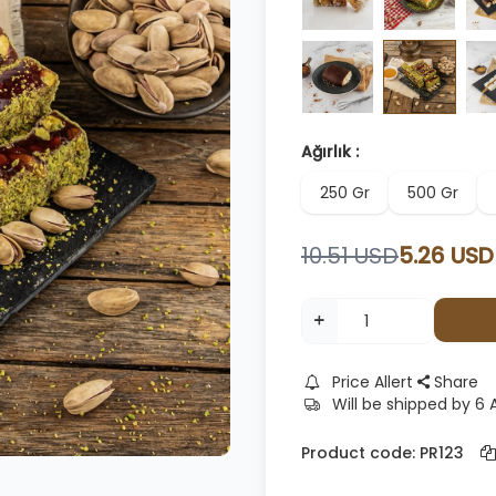
Ağırlık :
250 Gr
500 Gr
10.51
USD
5.26
USD
Price Allert
Share
Will be shipped by 6
Product code:
PR123