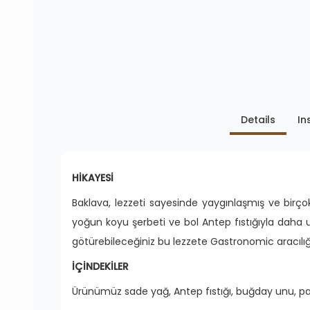
Details
In
HİKAYESİ
Baklava, lezzeti sayesinde yaygınlaşmış ve birço
yoğun koyu şerbeti ve bol Antep fıstığıyla daha 
götürebileceğiniz bu lezzete Gastronomic aracılığı
İÇİNDEKİLER
Ürünümüz sade yağ, Antep fıstığı, buğday unu, pa